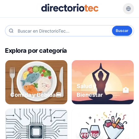
Buscar
Explora por categoría
Salud y
🏥
🍔
Comida y Bebida
Bienestar
Eventos y