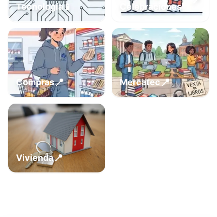
📍
📱
Tecnología
Celebraciones
📍
📍
Compras
Mercatec
📍
Vivienda