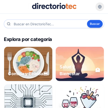
Buscar
Explora por categoría
Salud y
🏥
🍔
Comida y Bebida
Bienestar
Eventos y