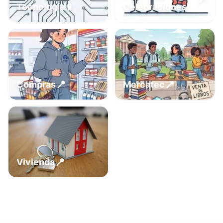
📍
📱
Tecnología
Celebraciones
📍
📍
Compras
Mercatec
📍
Vivienda