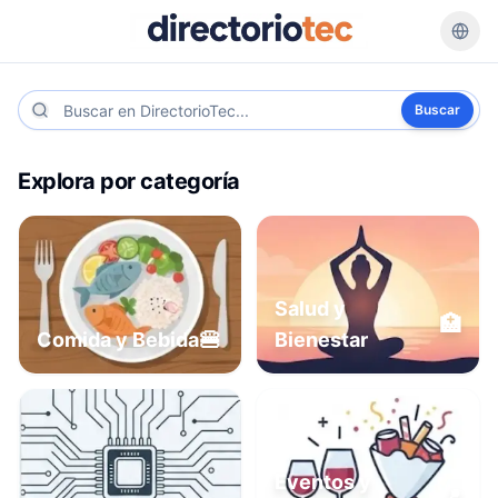
Buscar
Explora por categoría
Salud y
🏥
🍔
Comida y Bebida
Bienestar
Eventos y