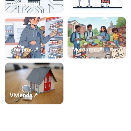
📍
📱
Tecnología
Celebraciones
📍
📍
Compras
Mercatec
📍
Vivienda