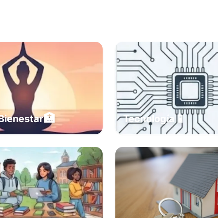
🏥
📱
Bienestar
Tecnología