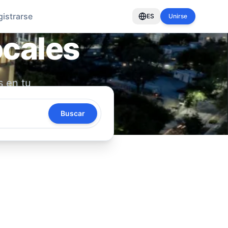
gistrarse
ES
Unirse
ocales
s en tu
oya tu
Buscar