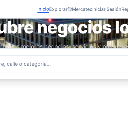
Inicio
Explorar
Mercatec
Iniciar Sesión
Re
bre negocios l
tra los mejores negocios, servicios y producto
idad. Conecta con emprendedores locales y ap
economía.