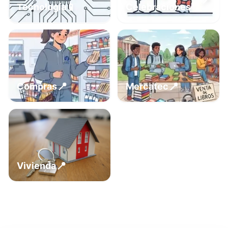
📍
📱
Tecnología
Celebraciones
📍
📍
Compras
Mercatec
📍
Vivienda