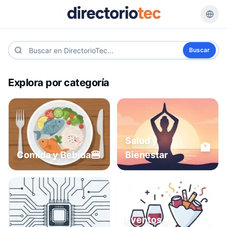
Buscar
Explora por categoría
Salud y
🏥
🍔
Comida y Bebida
Bienestar
Eventos y