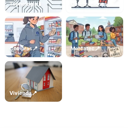
📍
📱
Tecnología
Celebraciones
📍
📍
Compras
Mercatec
📍
Vivienda