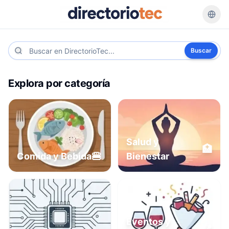
Buscar
Explora por categoría
Salud y
🏥
🍔
Comida y Bebida
Bienestar
Eventos y