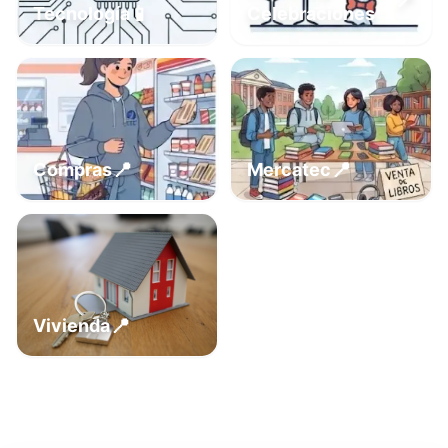
📍
📱
Tecnología
Celebraciones
📍
📍
Compras
Mercatec
📍
Vivienda