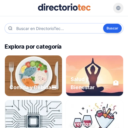
Buscar
Explora por categoría
Salud y
🏥
🍔
Comida y Bebida
Bienestar
Eventos y