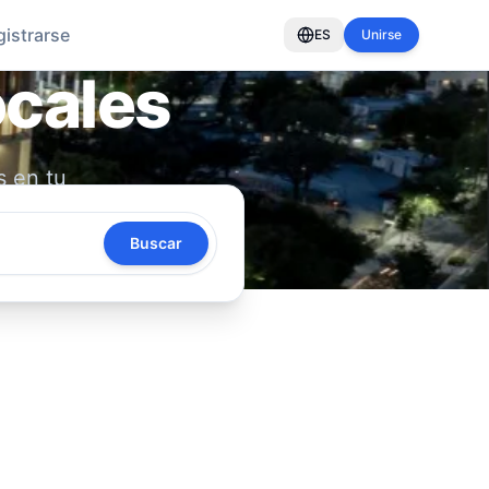
gistrarse
ES
Unirse
ocales
s en tu
oya tu
Buscar