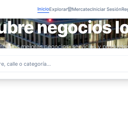
Inicio
Explorar
Mercatec
Iniciar Sesión
Re
bre negocios l
tra los mejores negocios, servicios y producto
idad. Conecta con emprendedores locales y ap
economía.