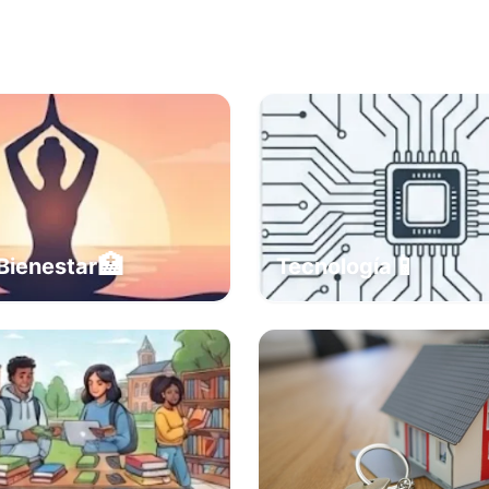
🏥
📱
Bienestar
Tecnología