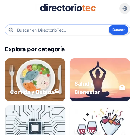
Buscar
Explora por categoría
Salud y
🏥
🍔
Comida y Bebida
Bienestar
Eventos y