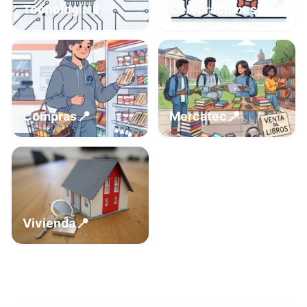
📍
📱
Tecnología
Celebraciones
📍
📍
Compras
Mercatec
📍
Vivienda