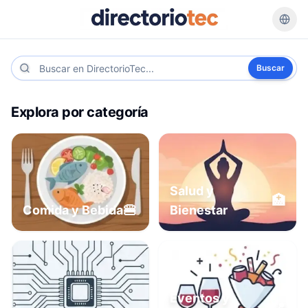
Buscar
Explora por categoría
Salud y
🏥
🍔
Comida y Bebida
Bienestar
Eventos y