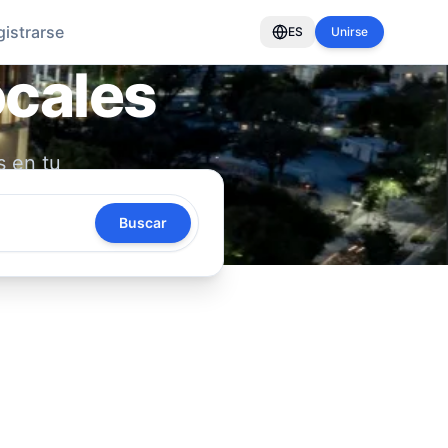
gistrarse
ES
Unirse
ocales
s en tu
oya tu
Buscar