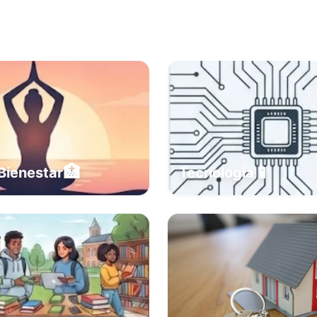
🏥
📱
Bienestar
Tecnología