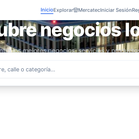
Inicio
Explorar
Mercatec
Iniciar Sesión
Re
bre negocios l
tra los mejores negocios, servicios y producto
idad. Conecta con emprendedores locales y ap
economía.