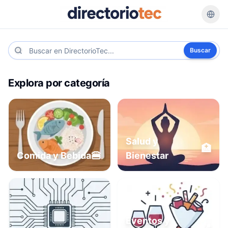
Buscar
Explora por categoría
Salud y
🏥
🍔
Comida y Bebida
Bienestar
Eventos y