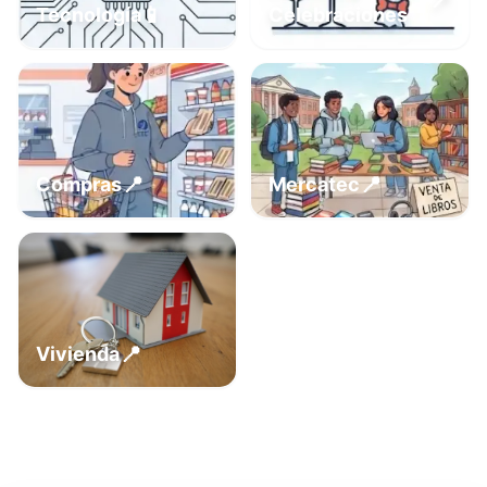
📍
📱
Tecnología
Celebraciones
📍
📍
Compras
Mercatec
📍
Vivienda