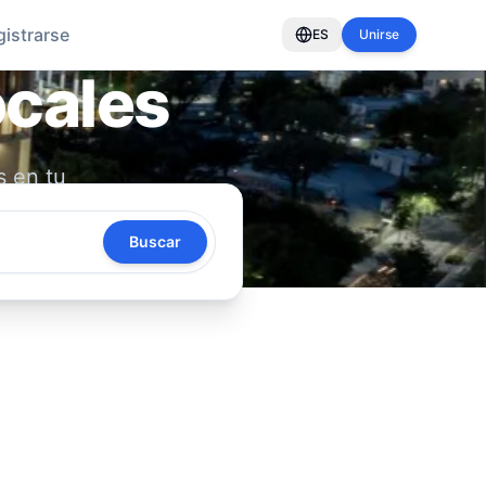
gistrarse
ES
Unirse
ocales
s en tu
oya tu
Buscar