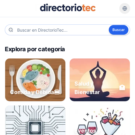
Buscar
Explora por categoría
Salud y
🏥
🍔
Comida y Bebida
Bienestar
Eventos y