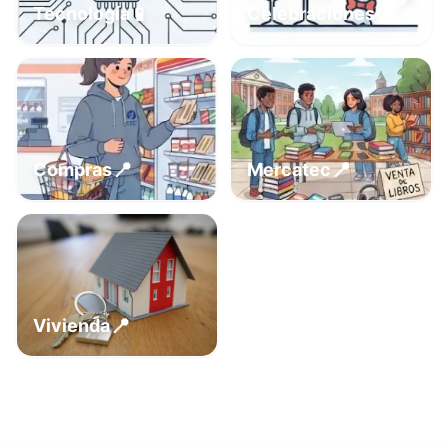
📍
📱
Tecnología
Celebraciones
📍
📍
Compras
Mercatec
📍
Vivienda