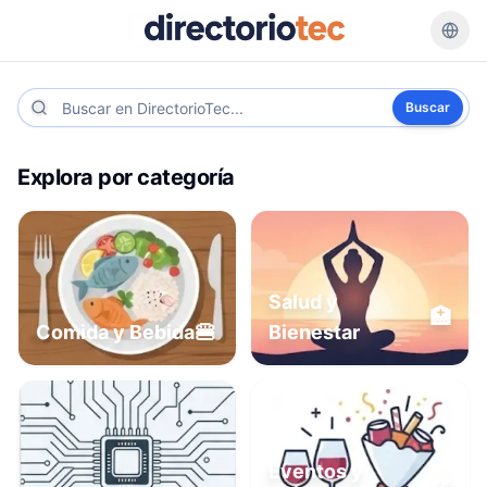
Buscar
Explora por categoría
Salud y
🏥
🍔
Comida y Bebida
Bienestar
Eventos y