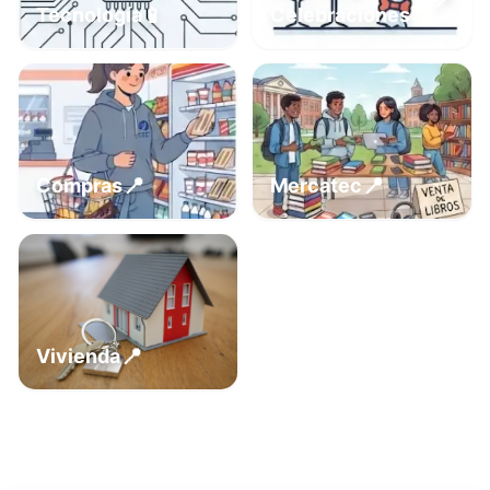
📍
📱
Tecnología
Celebraciones
📍
📍
Compras
Mercatec
📍
Vivienda