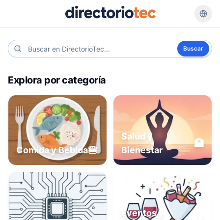
Buscar
Explora por categoría
Salud y
🏥
🍔
Comida y Bebida
Bienestar
Eventos y