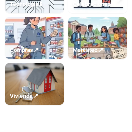
📍
📱
Tecnología
Celebraciones
📍
📍
Compras
Mercatec
📍
Vivienda