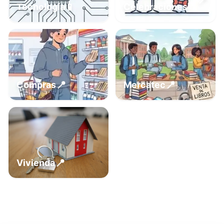
📍
📱
Tecnología
Celebraciones
📍
📍
Compras
Mercatec
📍
Vivienda