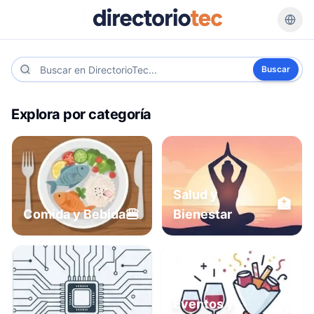
Buscar
Explora por categoría
Salud y
🏥
🍔
Comida y Bebida
Bienestar
Eventos y