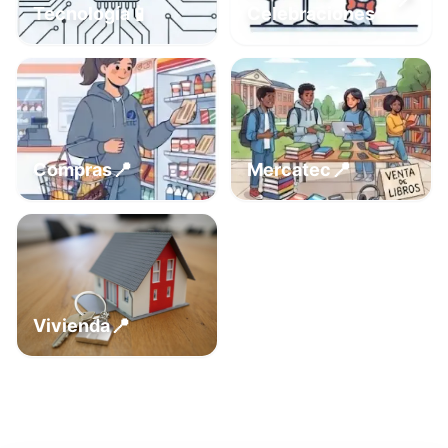
📍
📱
Tecnología
Celebraciones
📍
📍
Compras
Mercatec
📍
Vivienda