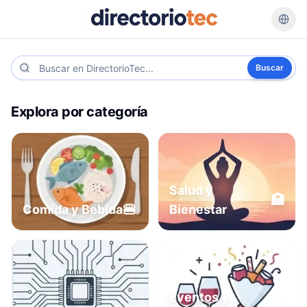
Buscar
Explora por categoría
Salud y
🏥
🍔
Comida y Bebida
Bienestar
Eventos y