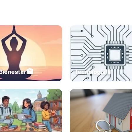
🏥
📱
Bienestar
Tecnología