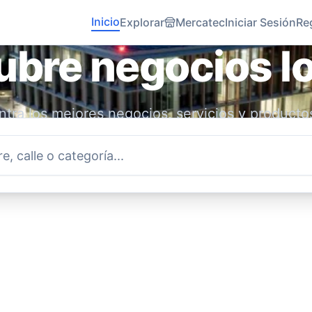
Inicio
Explorar
Mercatec
Iniciar Sesión
Re
bre negocios l
tra los mejores negocios, servicios y producto
idad. Conecta con emprendedores locales y ap
economía.