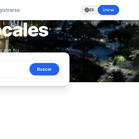
gistrarse
ES
Unirse
ocales
s en tu
oya tu
Buscar