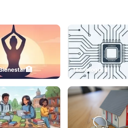
🏥
📱
Bienestar
Tecnología