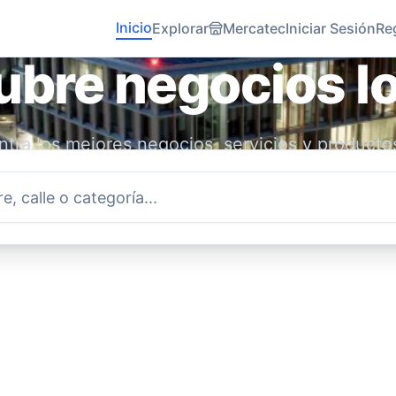
Inicio
Explorar
Mercatec
Iniciar Sesión
Re
bre negocios l
tra los mejores negocios, servicios y producto
idad. Conecta con emprendedores locales y ap
economía.