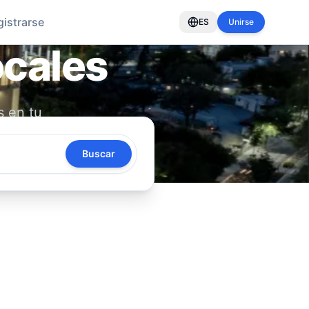
gistrarse
ES
Unirse
ocales
s en tu
oya tu
Buscar