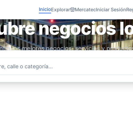
Inicio
Explorar
Mercatec
Iniciar Sesión
Re
bre negocios l
tra los mejores negocios, servicios y producto
idad. Conecta con emprendedores locales y ap
economía.