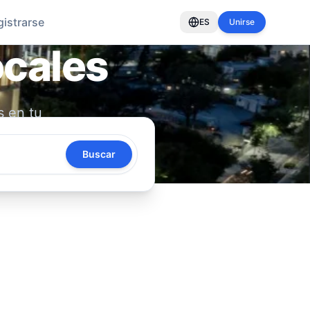
gistrarse
ES
Unirse
ocales
s en tu
oya tu
Buscar