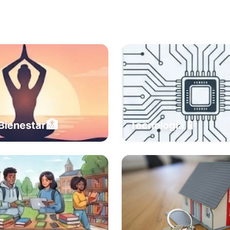
🏥
📱
Bienestar
Tecnología