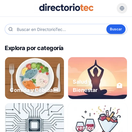
Buscar
Explora por categoría
Salud y
🏥
🍔
Comida y Bebida
Bienestar
Eventos y