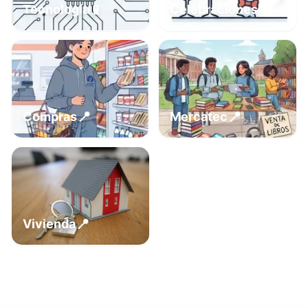
📍
📱
Tecnología
Celebraciones
📍
📍
Compras
Mercatec
📍
Vivienda