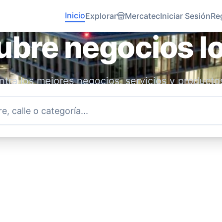
Inicio
Explorar
Mercatec
Iniciar Sesión
Re
bre negocios l
tra los mejores negocios, servicios y producto
idad. Conecta con emprendedores locales y ap
economía.