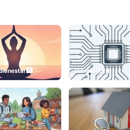
🏥
📱
Bienestar
Tecnología