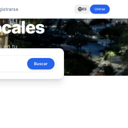
gistrarse
ES
Unirse
ocales
s en tu
oya tu
Buscar