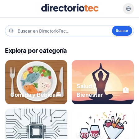
Buscar
Explora por categoría
Salud y
🏥
🍔
Comida y Bebida
Bienestar
Eventos y