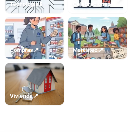
📍
📱
Tecnología
Celebraciones
📍
📍
Compras
Mercatec
📍
Vivienda