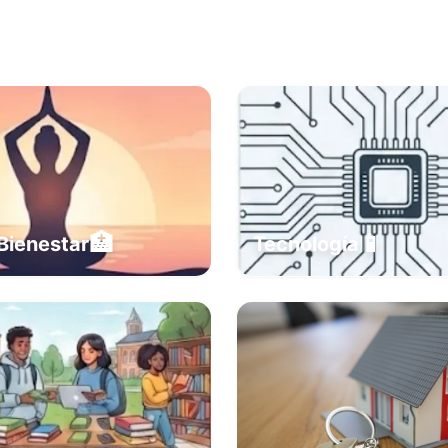
🏥
📱
Bienestar
Tecnología