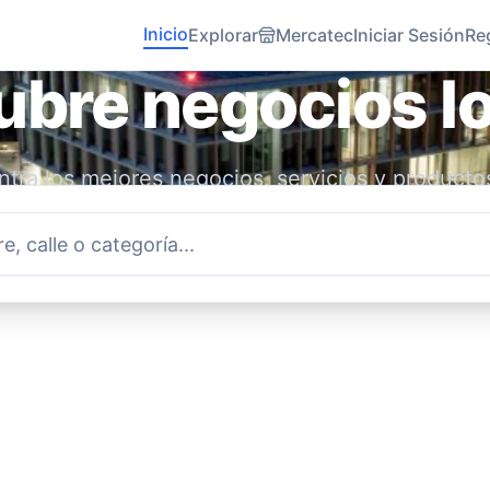
Inicio
Explorar
Mercatec
Iniciar Sesión
Re
bre negocios l
tra los mejores negocios, servicios y producto
idad. Conecta con emprendedores locales y ap
economía.