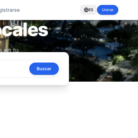
gistrarse
ES
Unirse
ocales
s en tu
oya tu
Buscar