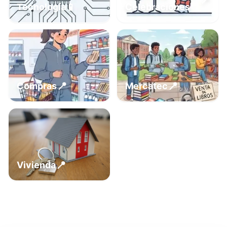
📍
📱
Tecnología
Celebraciones
📍
📍
Compras
Mercatec
📍
Vivienda