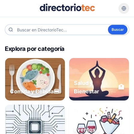
Buscar
Explora por categoría
Salud y
🏥
🍔
Comida y Bebida
Bienestar
Eventos y