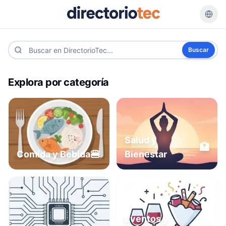
Buscar
Explora por categoría
Salud y
🏥
🍔
Comida y Bebida
Bienestar
Eventos y