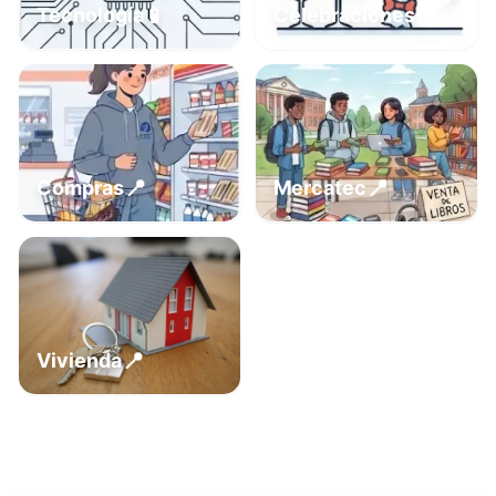
📍
📱
Tecnología
Celebraciones
📍
📍
Compras
Mercatec
📍
Vivienda