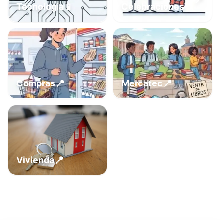
📍
📱
Tecnología
Celebraciones
📍
📍
Compras
Mercatec
📍
Vivienda