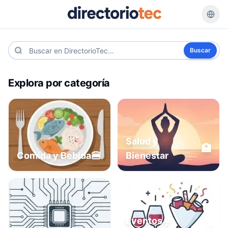
Buscar
Explora por categoría
Salud y
🏥
🍔
Comida y Bebida
Bienestar
Eventos y