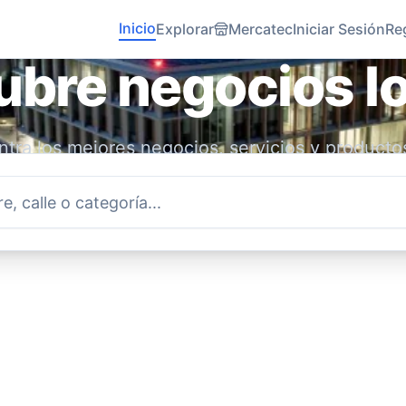
Inicio
Explorar
Mercatec
Iniciar Sesión
Re
bre negocios l
tra los mejores negocios, servicios y producto
idad. Conecta con emprendedores locales y ap
economía.