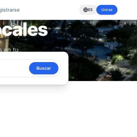
gistrarse
ES
Unirse
ocales
s en tu
oya tu
Buscar