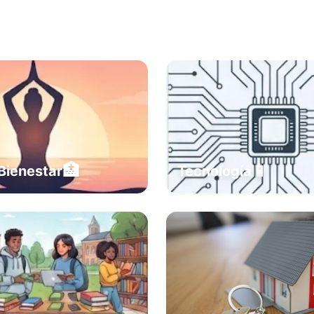
🏥
📱
Bienestar
Tecnología