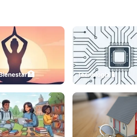
🏥
📱
Bienestar
Tecnología