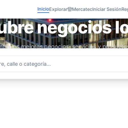
Inicio
Explorar
Mercatec
Iniciar Sesión
Re
bre negocios l
tra los mejores negocios, servicios y producto
idad. Conecta con emprendedores locales y ap
economía.