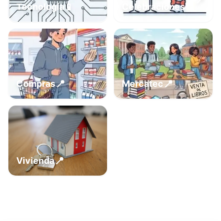
📍
📱
Tecnología
Celebraciones
📍
📍
Compras
Mercatec
📍
Vivienda