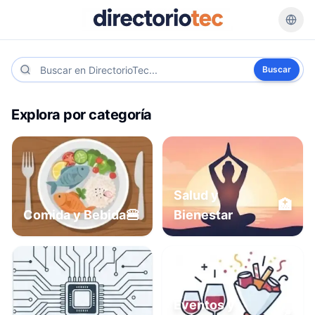
Buscar
Explora por categoría
Salud y
🏥
🍔
Comida y Bebida
Bienestar
Eventos y