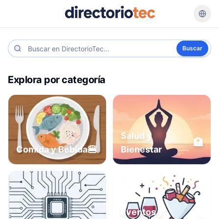
Buscar
Explora por categoría
Salud y
🏥
🍔
Comida y Bebida
Bienestar
Eventos y