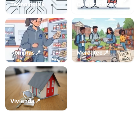
📍
📱
Tecnología
Celebraciones
📍
📍
Compras
Mercatec
📍
Vivienda