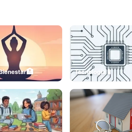
🏥
📱
Bienestar
Tecnología