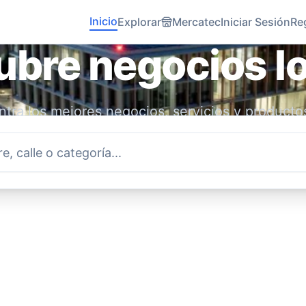
Inicio
Explorar
Mercatec
Iniciar Sesión
Re
bre negocios l
tra los mejores negocios, servicios y producto
idad. Conecta con emprendedores locales y ap
economía.