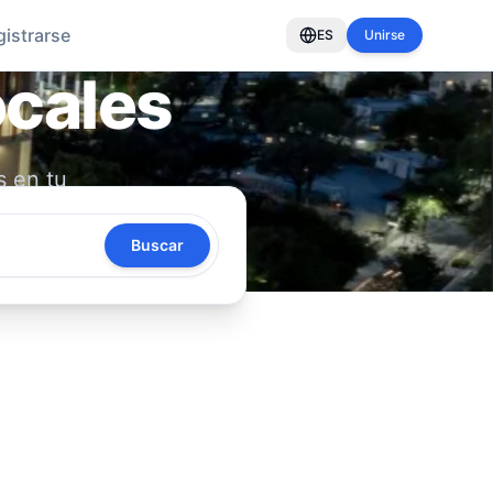
gistrarse
ES
Unirse
ocales
s en tu
oya tu
Buscar