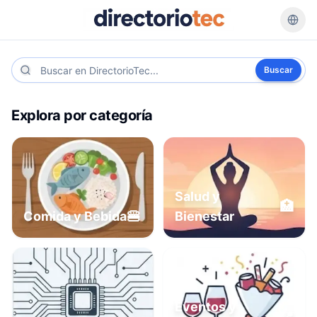
Buscar
Explora por categoría
Salud y
🏥
🍔
Comida y Bebida
Bienestar
Eventos y