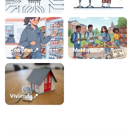
📍
📱
Tecnología
Celebraciones
📍
📍
Compras
Mercatec
📍
Vivienda