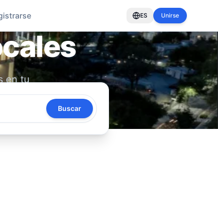
gistrarse
ES
Unirse
ocales
s en tu
oya tu
Buscar