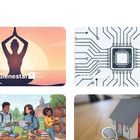
🏥
📱
Bienestar
Tecnología