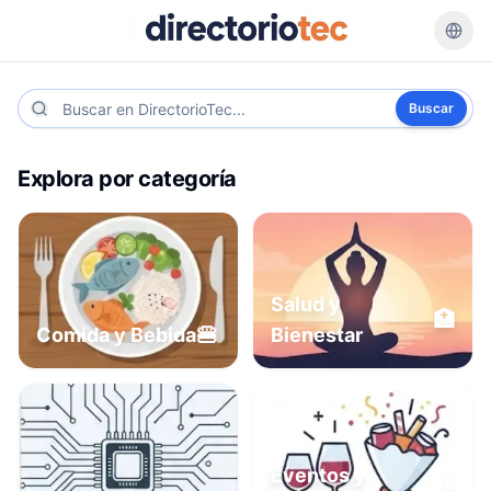
Buscar
Explora por categoría
Salud y
🏥
🍔
Comida y Bebida
Bienestar
Eventos y