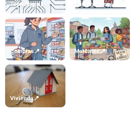
📍
📱
Tecnología
Celebraciones
📍
📍
Compras
Mercatec
📍
Vivienda