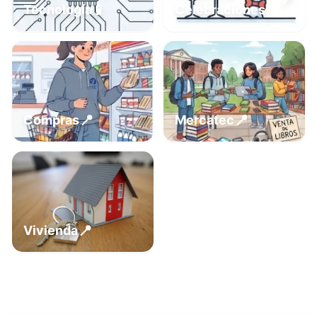
📍
📱
Tecnología
Celebraciones
📍
📍
Compras
Mercatec
📍
Vivienda