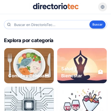
Buscar
Explora por categoría
Salud y
🏥
🍔
Comida y Bebida
Bienestar
Eventos y