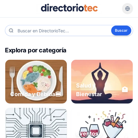
Buscar
Explora por categoría
Salud y
🏥
🍔
Comida y Bebida
Bienestar
Eventos y