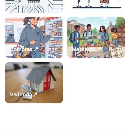
📍
📱
Tecnología
Celebraciones
📍
📍
Compras
Mercatec
📍
Vivienda