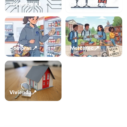
📍
📱
Tecnología
Celebraciones
📍
📍
Compras
Mercatec
📍
Vivienda