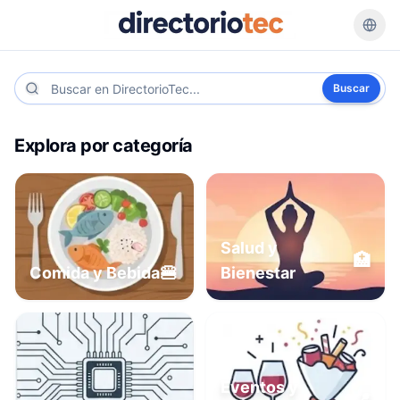
Buscar
Explora por categoría
Salud y
🏥
🍔
Comida y Bebida
Bienestar
Eventos y