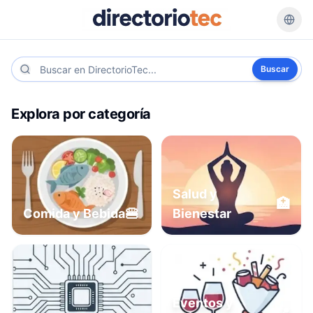
Buscar
Explora por categoría
Salud y
🏥
🍔
Comida y Bebida
Bienestar
Eventos y