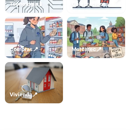
📍
📱
Tecnología
Celebraciones
📍
📍
Compras
Mercatec
📍
Vivienda