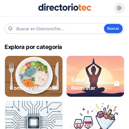
Buscar
Explora por categoría
Salud y
🏥
🍔
Comida y Bebida
Bienestar
Eventos y