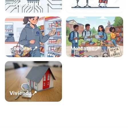
📍
📱
Tecnología
Celebraciones
📍
📍
Compras
Mercatec
📍
Vivienda