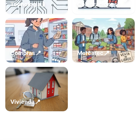
📍
📱
Tecnología
Celebraciones
📍
📍
Compras
Mercatec
📍
Vivienda