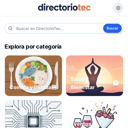
Buscar
Explora por categoría
Salud y
🏥
🍔
Comida y Bebida
Bienestar
Eventos y