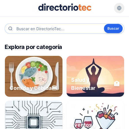
Buscar
Explora por categoría
Salud y
🏥
🍔
Comida y Bebida
Bienestar
Eventos y