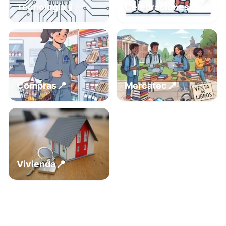
📍
📱
Tecnología
Celebraciones
📍
📍
Compras
Mercatec
📍
Vivienda