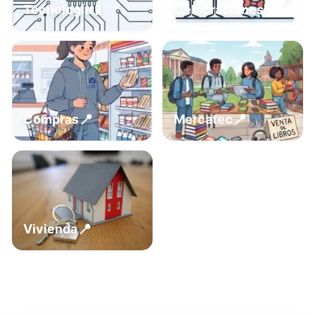
📍
📱
Tecnología
Celebraciones
📍
📍
Compras
Mercatec
📍
Vivienda