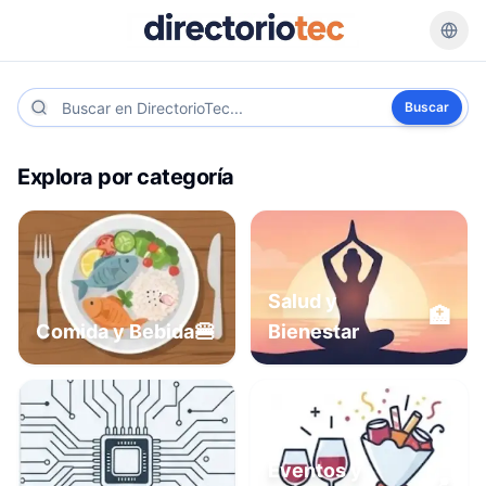
Buscar
Explora por categoría
Salud y
🏥
🍔
Comida y Bebida
Bienestar
Eventos y