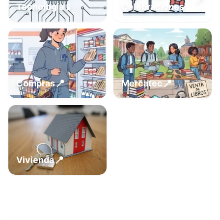
📍
📱
Tecnología
Celebraciones
📍
📍
Compras
Mercatec
📍
Vivienda