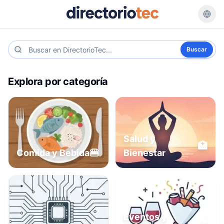
Buscar
Explora por categoría
Salud y
🏥
🍔
Comida y Bebida
Bienestar
Eventos y