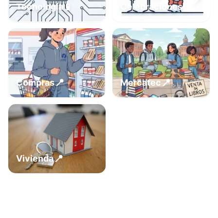
📍
📱
Tecnología
Celebraciones
📍
📍
Compras
Mercatec
📍
Vivienda