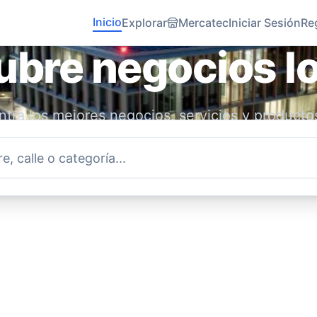
Inicio
Explorar
Mercatec
Iniciar Sesión
Re
bre negocios l
tra los mejores negocios, servicios y producto
idad. Conecta con emprendedores locales y ap
economía.