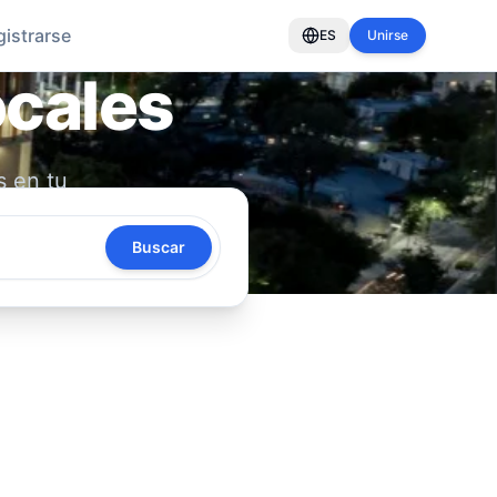
gistrarse
ES
Unirse
ocales
s en tu
oya tu
Buscar