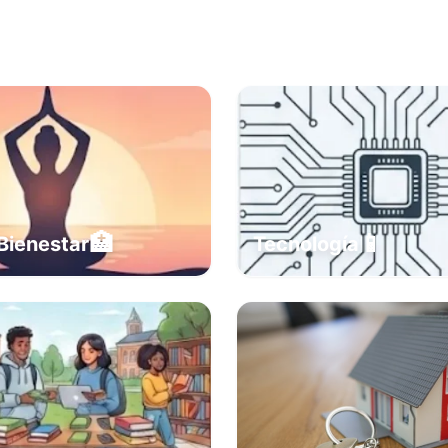
🏥
📱
Bienestar
Tecnología