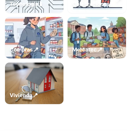
📍
📱
Tecnología
Celebraciones
📍
📍
Compras
Mercatec
📍
Vivienda