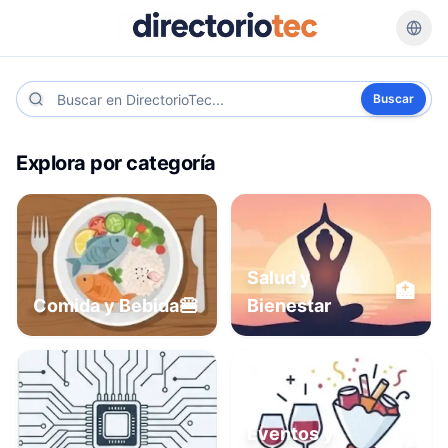
Buscar
Explora por categoría
Salud y
🏥
🍔
Comida y Bebida
Bienestar
Eventos y