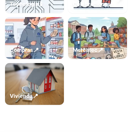
📍
📱
Tecnología
Celebraciones
📍
📍
Compras
Mercatec
📍
Vivienda