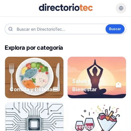
Buscar
Explora por categoría
Salud y
🏥
🍔
Comida y Bebida
Bienestar
Eventos y