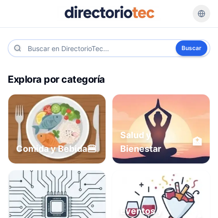
Buscar
Explora por categoría
Salud y
🏥
🍔
Comida y Bebida
Bienestar
Eventos y