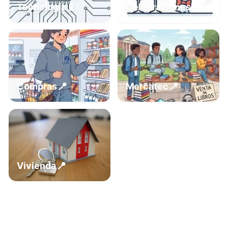
📍
📱
Tecnología
Celebraciones
📍
📍
Compras
Mercatec
📍
Vivienda